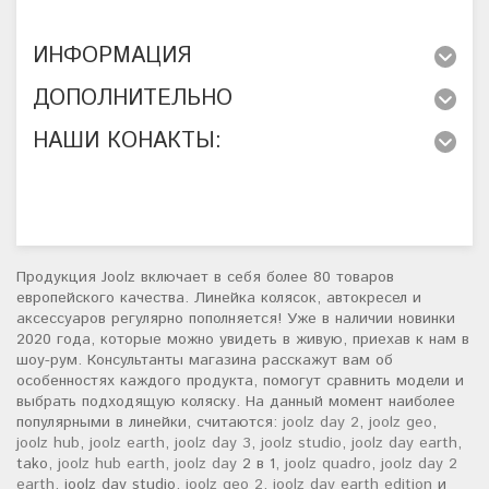
ИНФОРМАЦИЯ
ДОПОЛНИТЕЛЬНО
НАШИ КОНАКТЫ:
Продукция Joolz включает в себя более 80 товаров
европейского качества. Линейка колясок, автокресел и
аксессуаров регулярно пополняется! Уже в наличии новинки
2020 года, которые можно увидеть в живую, приехав к нам в
шоу-рум. Консультанты магазина расскажут вам об
особенностях каждого продукта, помогут сравнить модели и
выбрать подходящую коляску. На данный момент наиболее
популярными в линейки, считаются:
joolz day 2
,
joolz geo
,
joolz hub
,
joolz earth
,
joolz day 3
,
joolz studio
,
joolz day earth
,
tako,
joolz hub earth
,
joolz day
2 в 1,
joolz quadro
,
joolz day 2
earth
, joolz day studio,
joolz geo 2
,
joolz day earth edition
и