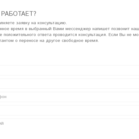
 РАБОТАЕТ?
лняете заявку на консультацию.
анное время в выбранный Вами мессенджер напишет позвонит наш
ае положительного ответа проводится консультация. Если Вы не м
тантом о переносе на другое свободное время.
ь joolz day 2, но
"Мой отзыв о joolz hub earth,
и более новую day
очень крутая прогулочная
Очень довольны
коляска. Зимой прет по снегу,
рки и материалов,
проходимость и утепленные
"
материалы то что нужно!"