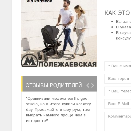
КАК ЭТО
Вы запо
В указ
В случ
консуль
ОТЗЫВЫ РОДИТЕЛЕЙ
"Сравнивали модели earth, geo,
"Заказали модел
studio, но в итоге купили коляску
нам предложил
day. Приезжайте в шоу-рум, там
3 со скидкой. 
выбрать намного проще чем в
качеством сбо
интернете!"
коляска бомба)