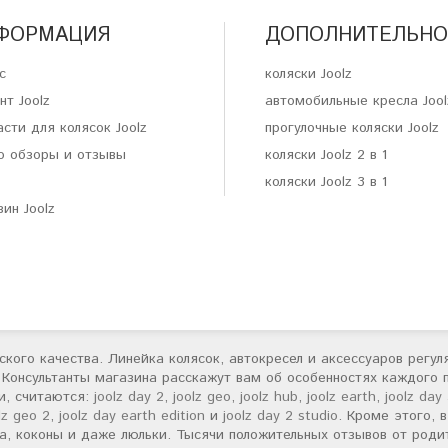
ФОРМАЦИЯ
ДОПОЛНИТЕЛЬНО
с
коляски Joolz
нт Joolz
автомобильные кресла Jool
сти для колясок Joolz
прогулочные коляски Joolz
о обзоры и отзывы
коляски Joolz 2 в 1
коляски Joolz 3 в 1
ин Joolz
ского качества. Линейка колясок, автокресел и аксессуаров регул
 Консультанты магазина расскажут вам об особенностях каждого
и, считаются:
joolz day 2
,
joolz geo
,
joolz hub
,
joolz earth
,
joolz day
lz geo 2
,
joolz day earth edition
и
joolz day 2 studio
. Кроме этого,
са, коконы и даже люльки. Тысячи положительных отзывов от род