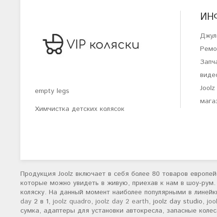
ИН
Джул
Ремо
Запча
виде
Joolz
empty legs
магаз
Химчистка детских колясок
Продукция Joolz включает в себя более 80 товаров европей
которые можно увидеть в живую, приехав к нам в шоу-рум.
коляску. На данный момент наиболее популярными в линейк
day
2 в 1,
joolz quadro
,
joolz day 2 earth
, joolz day studio,
joo
сумка, адаптеры для установки автокресла, запасные коле