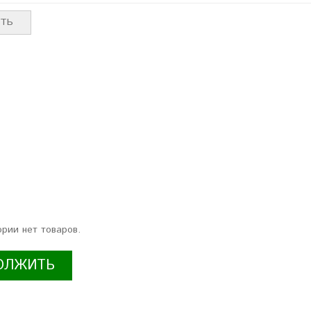
Аля Боржова
Ника Сорокина
. Санкт-Петербург
г. Екатеринбург
ории нет товаров.
ОЛЖИТЬ