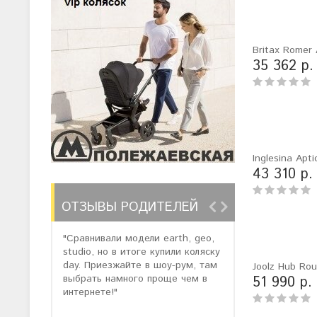
Britax Romer A
35 362 р.
Inglesina Apt
43 310 р.
ОТЗЫВЫ РОДИТЕЛЕЙ
"Сравнивали модели earth, geo,
"Заказали модел
studio, но в итоге купили коляску
нам предложил
day. Приезжайте в шоу-рум, там
3 со скидкой. 
Joolz Hub Ro
выбрать намного проще чем в
качеством сбо
51 990 р.
интернете!"
коляска бомба)