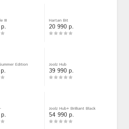
e III
Hartan Bit
 р.
20 990 р.
 Summer Edition
Joolz Hub
 р.
39 990 р.
+
Joolz Hub+ Brilliant Black
 р.
54 990 р.