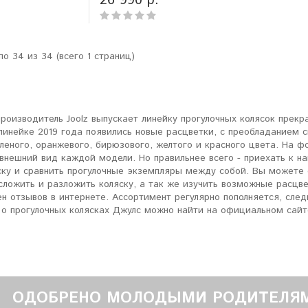
26 990 р.
по 34 из 34 (всего 1 страниц)
производитель Joolz выпускает линейку прогулочных колясок прек
линейке 2019 года появились новые расцветки, с преобладанием син
еленого, оранжевого, бирюзового, желтого и красного цвета. На
внешний вид каждой модели. Но правильнее всего - приехать к н
ку и сравнить прогулочные экземпляры между собой. Вы можете 
сложить и разложить коляску, а так же изучить возможные расцве
ен отзывов в интернете. Ассортимент регулярно пополняется, сле
 прогулочных колясках Джулс можно найти на официальном сайт
ОДОБРЕНО МОЛОДЫМИ РОДИТЕЛЯ