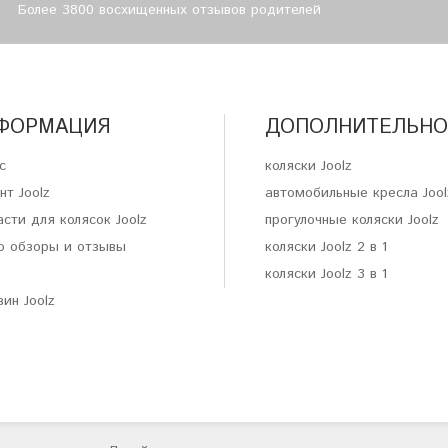
Более 3800 восхищенных отзывов родителей
ФОРМАЦИЯ
ДОПОЛНИТЕЛЬНО
с
коляски Joolz
нт Joolz
автомобильные кресла Jool
сти для колясок Joolz
прогулочные коляски Joolz
о обзоры и отзывы
коляски Joolz 2 в 1
коляски Joolz 3 в 1
ин Joolz