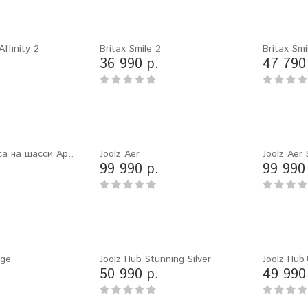
ffinity 2
Britax Smile 2
Britax Smil
36 990 р.
47 790
ica на шасси Ap..
Joolz Aer
Joolz Aer
99 990 р.
99 990
ь joolz day 2, но
"Мой отзыв о joolz hub earth,
и более новую day
очень крутая прогулочная
Очень довольны
коляска. Зимой прет по снегу,
uge
Joolz Hub Stunning Silver
Joolz Hub
рки и материалов,
проходимость и утепленные
50 990 р.
49 990
"
материалы то что нужно!"