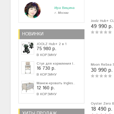
Ира Вицина
г. Москва
г
Joolz Hub+ C
49 990 р.
НОВИНКИ
JOOLZ Hub+ 2 в 1
75 980 р.
В КОРЗИНУ
Стул для кормления I..
Moon ReSea S
16 730 р.
30 990 р.
В КОРЗИНУ
Манеж-кровать Ingles..
12 160 р.
В КОРЗИНУ
Oyster Zero B
18 490 р.
ХИТЫ ПРОДАЖ