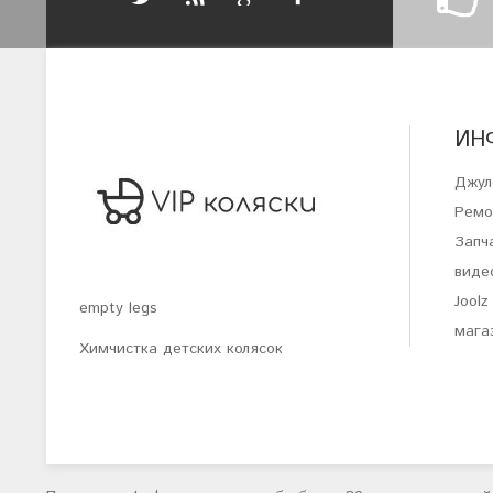
ИН
Джул
Ремо
Запча
виде
Joolz
empty legs
магаз
Химчистка детских колясок