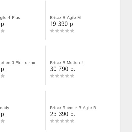
gile 4 Plus
Britax B-Agile M
 р.
19 390 р.
otion 3 Plus с кап..
Britax B-Motion 4
 р.
30 790 р.
Ready
Britax Roemer B-Agile R
 р.
23 390 р.