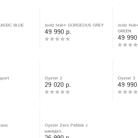
Аля Боржова
Ника Сорокина
. Санкт-Петербург
г. Екатеринбург
LASSIC BLUE
Joolz Hub+ GORGEOUS GREY
Joolz Hu
49 990 р.
GREEN
49 990
port
Oyster 2
Oyster 3
29 020 р.
49 990
asic
Oyster Zero Pebble с
накидко..