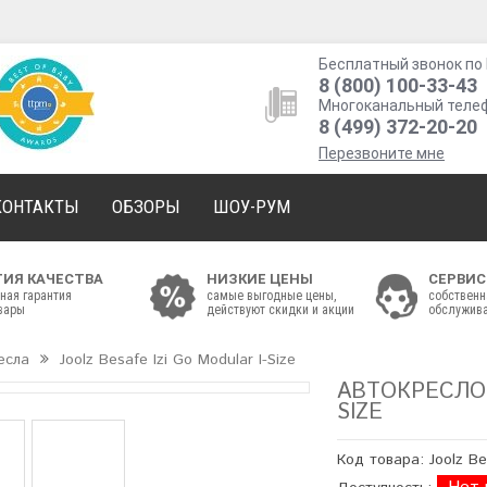
Бесплатный звонок по 
8 (800) 100-33-43
Многоканальный теле
8 (499) 372-20-20
Перезвоните мне
КОНТАКТЫ
ОБЗОРЫ
ШОУ-РУМ
ТИЯ КАЧЕСТВА
НИЗКИЕ ЦЕНЫ
СЕРВИС
ная гарантия
самые выгодные цены,
собственн
овары
действуют скидки и акции
обслужива
есла
Joolz Besafe Izi Go Modular I-Size
АВТОКРЕСЛО 
SIZE
Код товара: Joolz Be