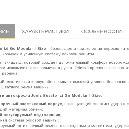
НИЕ
ХАРАКТЕРИСТИКИ
ОСОБЕННОСТИ
e Izi Go Modular I-Size
- безопасное и надежное автокресло кат
, козырек и усиленную систему боковой защиты.
ет вкладыш, который создает дополнительный комфорт новорожден
ски используется эргономичная ручка. Обивка кресла выполнена
 ребенка.
ый пластиковый корпус обеспечивает высокий уровень безопаснос
 штатного ремня машины.
и автокресла Joolz Besafe Izi Go Modular I-Size:
прочный пластиковый корпус,
поглощающий энергию удара в с
ий материал обивки;
й регулируемый подголовник;
ная система боковой защиты;
ируемый пятиточечный ремень с накладками и магнитами, удерж