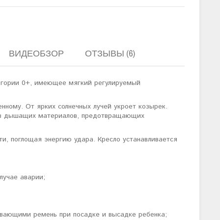
ВИДЕОБЗОР
ОТЗЫВЫ (6)
егории 0+, имеющее мягкий регулируемый
ному. От ярких солнечных лучей укроет козырек.
 из дышащих материалов, предотвращающих
ти, поглощая энергию удара. Кресло устанавливается
лучае аварии;
ивающими ремень при посадке и высадке ребенка;