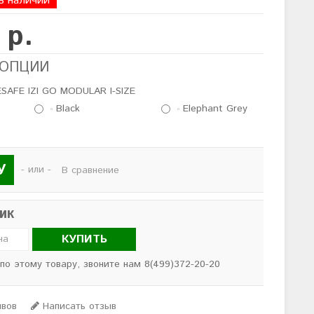
в наличии
 р.
 ОПЦИИ
SAFE IZI GO MODULAR I-SIZE
Black
Elephant Grey
У
- или -
В сравнение
лик
КУПИТЬ
 по этому товару, звоните нам 8(499)372-20-20
ывов
Написать отзыв