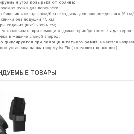
ируемый угол козырька от солнца;
ируемая ручка для переноски;
а боковин с вкладышем/без вкладыша для новорожденного 16 см/
 спинки без подушки 45 см;
ь joolz day 2, но
"Мой отзыв о joolz hub earth,
ры сидения (шхг) 23х24 см;
и более новую day
очень крутая прогулочная
 устанавливать при помощи отдельно приобретаемых адаптеров на 
Очень довольны
коляска. Зимой прет по снегу,
овка в машине спиной вперед;
рки и материалов,
проходимость и утепленные
ло фиксируется при помощи штатного ремня
, имеются направ
"
материалы то что нужно!"
жна установка на платформу IsoFix (в комплект не входит).
Аля Боржова
Ника Сорокина
. Санкт-Петербург
г. Екатеринбург
НДУЕМЫЕ ТОВАРЫ