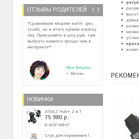
регул
регул
ОТЗЫВЫ РОДИТЕЛЕЙ
высот
длина
"Сравнивали модели earth, geo,
"Заказали модел
разме
studio, но в итоге купили коляску
нам предложил
можно
day. Приезжайте в шоу-рум, там
3 со скидкой. 
устан
выбрать намного проще чем в
качеством сбо
крес
интернете!"
коляска бомба)
возмо
Ира Вицина
г. Москва
г
РЕКОМЕ
НОВИНКИ
JOOLZ Hub+ 2 в 1
75 980 р.
В КОРЗИНУ
Стул для кормления I..