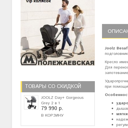
ОПИСА
Joolz Besaf
подголовник
Кресло име
Для перено
запотевание
Ударопрочн
ТОВАРЫ СО СКИДКОЙ
при помощи
Особенност
JOOLZ Day+ Gorgeous
Grey 2 в 1
ударо
79 990 р.
дышащ
мягки
В КОРЗИНУ
надеж
регул