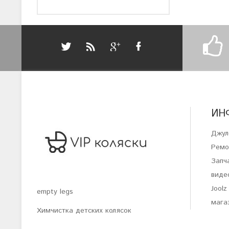
ИН
Джул
Ремо
Запча
виде
Joolz
empty legs
магаз
Химчистка детских колясок